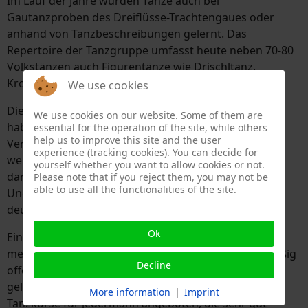
Im Lauf der Jahre wurden Tänze auch bei
Gautanzproben des Dreiflüsse-Trachtengaues oder
anhand von Tanzbeschreibungen gelernt. Das
Repertoire der Tanzgruppe umfasst heute neben 70-80
Volkstänzen auch Figurentänze wie Drischltanz,
Kronentanz und jede Menge Landler.
We use cookies
Die Kinder-, Jugend- und Erwachsenentanzgruppen
We use cookies on our website. Some of them are
haben sich in all den Jahren bei unzähligen
essential for the operation of the site, while others
help us to improve this site and the user
Veranstaltungen in Raßreuth, in der Umgebung und
experience (tracking cookies). You can decide for
weit darüber hinaus mit bodenständigem Volksgut
yourself whether you want to allow cookies or not.
dargestellt. Auch in Belgien, Österreich, Tschechien,
Please note that if you reject them, you may not be
able to use all the functionalities of the site.
Ungarn, Italien, den Niederlanden und in vielen
deutschen Städten durften wir unsere Tänze zeigen.
Ok
Ein besonderes Anliegen ist es, den Volkstanz wieder
mehr unter das Volk zu bringen. So werden regelmäßig
Decline
offene Tanzproben angeboten und dabei Volkstänze
gelernt. Seit einigen Jahren werden zu Jahresbeginn
More information
|
Imprint
Tanzkurse für jedermann angeboten, die sehr gut