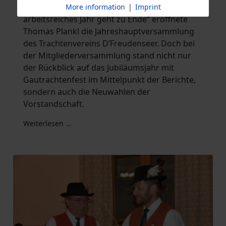
Mit der Feststellung „ein sehr turbulentes und
More information
|
Imprint
arbeitsreiches Jahr geht zu Ende“ eröffnete
Thomas Plankl die Jahreshauptversammlung
des Trachtenvereins D’Freudenseer. Doch bei
der Mitgliederversammlung stand nicht nur
der Rückblick auf das Jubiläumsjahr mit
Gautrachtenfest im Mittelpunkt der Berichte,
sondern auch die Neuwahlen der
Vorstandschaft.
Weiterlesen …