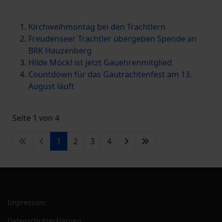
Kirchweihmontag bei den Trachtlern
Freudenseer Trachtler übergeben Spende an
BRK Hauzenberg
Hilde Möckl ist jetzt Gauehrenmitglied
Countdown für das Gautrachtenfest am 13.
August läuft
Seite 1 von 4
1
2
3
4
Impressum
Datenschutzerklärung