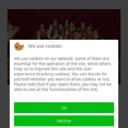
We use cookies
We use cookies on our website. Some of them are
essential for the operation of the site, while others
help us to improve this site and the user
experience (tracking cookies). You can decide for
yourself whether you want to allow cookies or not.
Please note that if you reject them, you may not be
able to use all the functionalities of the site.
Freudenseer Trachtler schauen
auf turbulentes Vereinsjahr
Ok
zurück
Decline
Christoph Hauzeneder